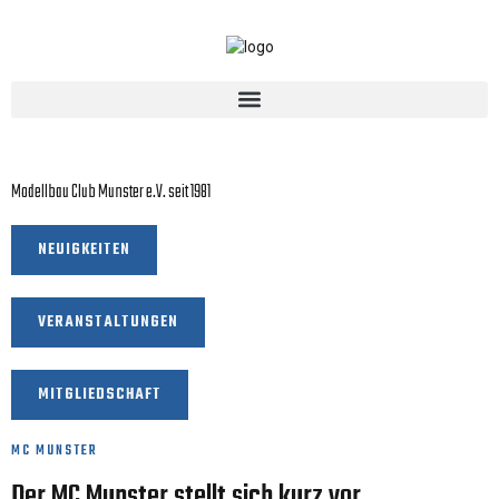
MC Munster Hollmoorring
Modellbau Club Munster e.V. seit 1981
NEUIGKEITEN
VERANSTALTUNGEN
MITGLIEDSCHAFT
MC MUNSTER
Der MC Munster stellt sich kurz vor