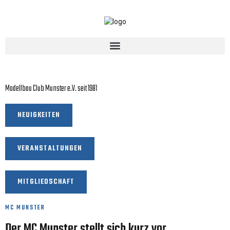
MC Munster Hollmoorring
Modellbau Club Munster e.V. seit 1981
NEUIGKEITEN
VERANSTALTUNGEN
MITGLIEDSCHAFT
MC MUNSTER
Der MC Munster stellt sich kurz vor