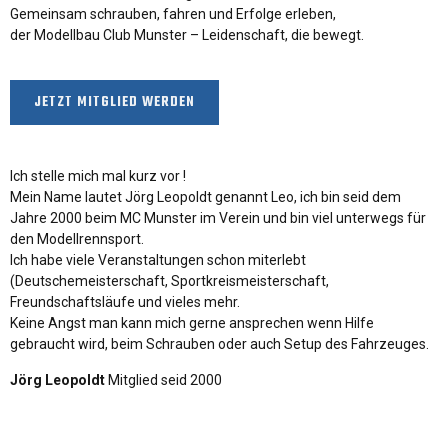
Gemeinsam schrauben, fahren und Erfolge erleben,
der Modellbau Club Munster – Leidenschaft, die bewegt.
JETZT MITGLIED WERDEN
Ich stelle mich mal kurz vor !
Mein Name lautet Jörg Leopoldt genannt Leo, ich bin seid dem
Jahre 2000 beim MC Munster im Verein und bin viel unterwegs für
den Modellrennsport.
Ich habe viele Veranstaltungen schon miterlebt
(Deutschemeisterschaft, Sportkreismeisterschaft,
H
Freundschaftsläufe und vieles mehr.
D
Keine Angst man kann mich gerne ansprechen wenn Hilfe
H
gebraucht wird, beim Schrauben oder auch Setup des Fahrzeuges.
H
Jörg Leopoldt
Mitglied seid 2000
u
D
G
R