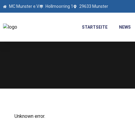
MC Munster e.V.
Hollmoorring 1
29633 Munster
STARTSEITE
NEWS
Unknown error.