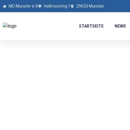
MC Munster e.V.
Hollmoorring 1
29633 Munster
STARTSEITE
NEWS