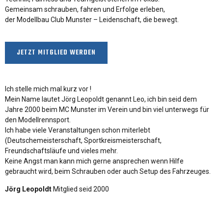
Gemeinsam schrauben, fahren und Erfolge erleben,
der Modellbau Club Munster – Leidenschaft, die bewegt.
JETZT MITGLIED WERDEN
Ich stelle mich mal kurz vor !
Mein Name lautet Jörg Leopoldt genannt Leo, ich bin seid dem
Jahre 2000 beim MC Munster im Verein und bin viel unterwegs für
den Modellrennsport.
Ich habe viele Veranstaltungen schon miterlebt
(Deutschemeisterschaft, Sportkreismeisterschaft,
H
Freundschaftsläufe und vieles mehr.
D
Keine Angst man kann mich gerne ansprechen wenn Hilfe
H
gebraucht wird, beim Schrauben oder auch Setup des Fahrzeuges.
H
Jörg Leopoldt
Mitglied seid 2000
u
D
G