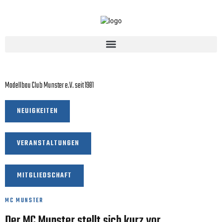
MC Munster Hollmoorring
Modellbau Club Munster e.V. seit 1981
NEUIGKEITEN
VERANSTALTUNGEN
MITGLIEDSCHAFT
MC MUNSTER
Der MC Munster stellt sich kurz vor