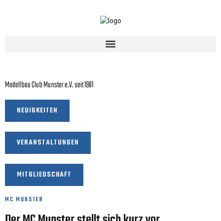
MC Munster Hollmoorring
Modellbau Club Munster e.V. seit 1981
NEUIGKEITEN
VERANSTALTUNGEN
MITGLIEDSCHAFT
MC MUNSTER
Der MC Munster stellt sich kurz vor