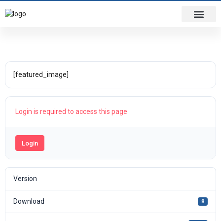
Jahreshauptversammlung 2016
ÜBER UNS
[featured_image]
Login is required to access this page
Login
Version
Download
8