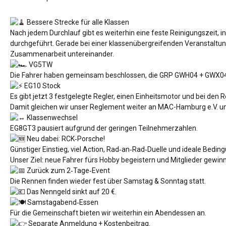
Bessere Strecke für alle Klassen
Nach jedem Durchlauf gibt es weiterhin eine feste Reinigungszeit, i
durchgeführt. Gerade bei einer klassenübergreifenden Veranstaltung
Zusammenarbeit untereinander.
VG5TW
Die Fahrer haben gemeinsam beschlossen, die GRP GWH04 + GWX04 (
EG10 Stock
Es gibt jetzt 3 festgelegte Regler, einen Einheitsmotor und bei den
Damit gleichen wir unser Reglement weiter an
MAC-Hamburg e.V.
un
Klassenwechsel
EG8GT3 pausiert aufgrund der geringen Teilnehmerzahlen.
Neu dabei: RCK‑Porsche!
Günstiger Einstieg, viel Action, Rad‑an‑Rad‑Duelle und ideale Bedin
Unser Ziel: neue Fahrer fürs Hobby begeistern und Mitglieder gewin
Zurück zum 2‑Tage‑Event
Die Rennen finden wieder fest über Samstag & Sonntag statt.
Das Nenngeld sinkt auf 20 €.
Samstagabend‑Essen
Für die Gemeinschaft bieten wir weiterhin ein Abendessen an.
Separate Anmeldung + Kostenbeitrag.